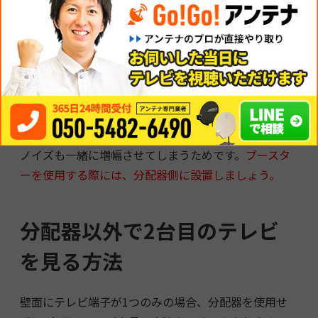
ない
分配器を使用すると分配損失が発生するため、ノイズ
などが多い場合にはブースターを使用します。ブース
ターというのは、電波を増幅させるための機器です。
しかし、
ブースターを分配器よりテレビ側に接続する
とかえって映りが悪くなってしまう場合があります。
ノイズも一緒に増幅させてしまうためです。
ブースタ
ーを使用する際には、分配器側に設置しましょう。
分配器以外で2台目のテレビ
を見る方法
壁面にテレビ端子が1つのみの場合、分配器を使用せ