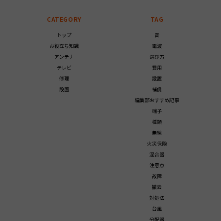
CATEGORY
TAG
トップ
音
お役立ち知識
電波
アンテナ
選び方
テレビ
費用
修理
設置
設置
補償
編集部おすすめ記事
端子
種類
無線
火災保険
混合器
注意点
故障
撤去
対処法
台風
分配器