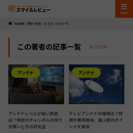
MENU
HOME
»
田村 宏和（たむら ひろかず）
この著者の記事一覧
AUTHOR
アンテナ
アンテナ
アンテナレベルが低い原因
テレビアンテナの種類は？特
は？特定のチャンネルの映り
徴や費用相場、選ぶ際のポイ
が悪いときの対処法
ントを解説