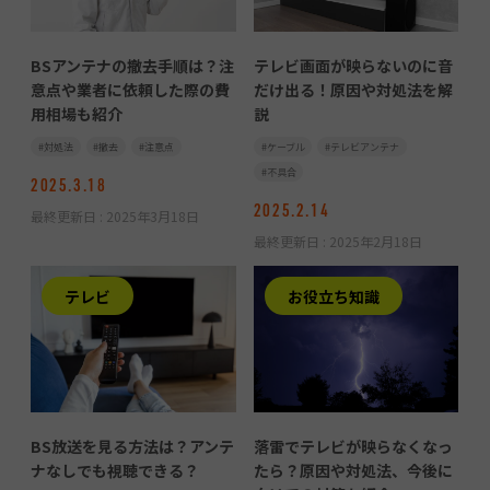
BSアンテナの撤去手順は？注
テレビ画面が映らないのに音
意点や業者に依頼した際の費
だけ出る！原因や対処法を解
用相場も紹介
説
対処法
撤去
注意点
ケーブル
テレビアンテナ
不具合
2025.3.18
2025.2.14
最終更新日 :
2025年3月18日
最終更新日 :
2025年2月18日
テレビ
お役立ち知識
BS放送を見る方法は？アンテ
落雷でテレビが映らなくなっ
ナなしでも視聴できる？
たら？原因や対処法、今後に