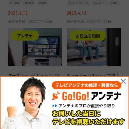
不具合
対処法
電波
テレビアンテナ
メリット
費用
2025.4.18
2025.4.18
最終更新日 :
2025年4月18日
最終更新日 :
2025年4月18日
アンテナ
お役立ち知識
ケーブルテレビとテレビアン
チューナーレステレビで地上
×
テナはどちらがおすすめ？費
波を見る4つの方法｜メリッ
用やメリット・デメリットを
ト・デメリットも解説
紹介
チューナー
テレビアンテナ
ケーブルテレビ
テレビアンテナ
メリット
費用
2025.3.18
2025.3.18
最終更新日 :
2025年3月18日
最終更新日 :
2025年3月18日