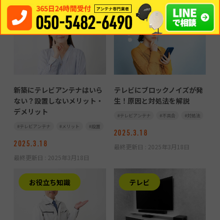
お役立ち知識
お役立ち知識
新築にテレビアンテナはいら
テレビにブロックノイズが発
ない？設置しないメリット・
生！原因と対処法を解説
デメリット
テレビアンテナ
不具合
対処法
テレビアンテナ
メリット
設置
2025.3.18
2025.3.18
最終更新日 :
2025年3月18日
最終更新日 :
2025年3月18日
お役立ち知識
テレビ