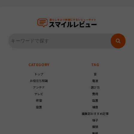
CATEGORY
TAG
トップ
音
お役立ち知識
電波
アンテナ
選び方
テレビ
費用
修理
設置
設置
補償
編集部おすすめ記事
端子
種類
無線