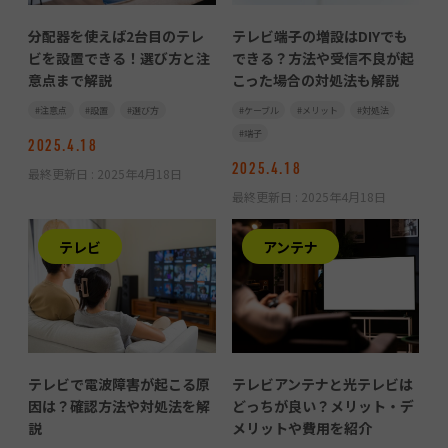
分配器を使えば2台目のテレ
テレビ端子の増設はDIYでも
ビを設置できる！選び方と注
できる？方法や受信不良が起
意点まで解説
こった場合の対処法も解説
注意点
設置
選び方
ケーブル
メリット
対処法
端子
2025.4.18
2025.4.18
最終更新日 :
2025年4月18日
最終更新日 :
2025年4月18日
テレビ
アンテナ
テレビで電波障害が起こる原
テレビアンテナと光テレビは
因は？確認方法や対処法を解
どっちが良い？メリット・デ
説
メリットや費用を紹介