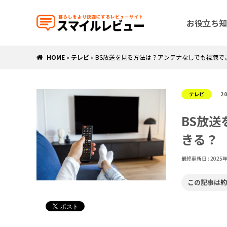
お役立ち知
HOME
»
テレビ
»
BS放送を見る方法は？アンテナなしでも視聴で
テレビ
2
BS放
きる？
最終更新日 :
2025
この記事は
約