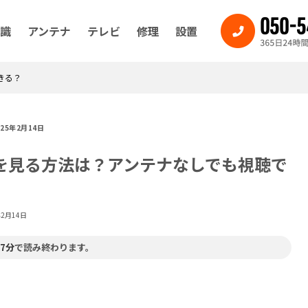
識
アンテナ
テレビ
修理
設置
きる？
025年2月14日
送を見る方法は？アンテナなしでも視聴で
年2月14日
7分
で読み終わります。