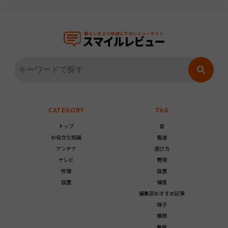
CATEGORY
TAG
トップ
音
お役立ち知識
電波
アンテナ
選び方
テレビ
費用
修理
設置
設置
補償
編集部おすすめ記事
端子
種類
無線