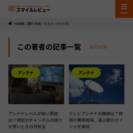
MENU
HOME
»
田村 宏和（たむら ひろかず）
この著者の記事一覧
AUTHOR
アンテナ
アンテナ
アンテナレベルが低い原因
テレビアンテナの種類は？特
は？特定のチャンネルの映り
徴や費用相場、選ぶ際のポイ
が悪いときの対処法
ントを解説