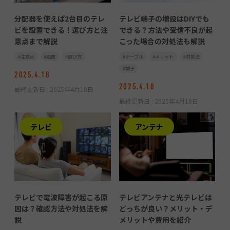
分配器を使えば2台目のテレ
テレビ端子の増設はDIYでも
ビを設置できる！選び方と注
できる？方法や受信不良が起
意点まで解説
こった場合の対処法も解説
注意点
設置
選び方
ケーブル
メリット
対処法
端子
2025.4.18
2025.4.18
最終更新日 :
2025年4月18日
最終更新日 :
2025年4月18日
テレビ
アンテナ
テレビで電波障害が起こる原
テレビアンテナと光テレビは
因は？確認方法や対処法を解
どっちが良い？メリット・デ
説
メリットや費用を紹介