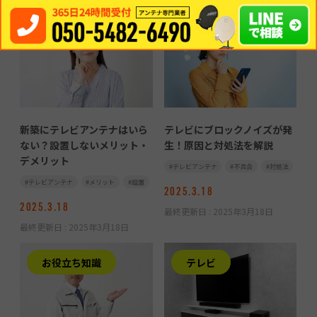
お役立ち知識
お役立ち知識
新築にテレビアンテナはいら
テレビにブロックノイズが発
ない？設置しないメリット・
生！原因と対処法を解説
デメリット
テレビアンテナ
不具合
対処法
テレビアンテナ
メリット
設置
2025.3.18
2025.3.18
最終更新日 :
2025年3月18日
最終更新日 :
2025年3月18日
お役立ち知識
テレビ