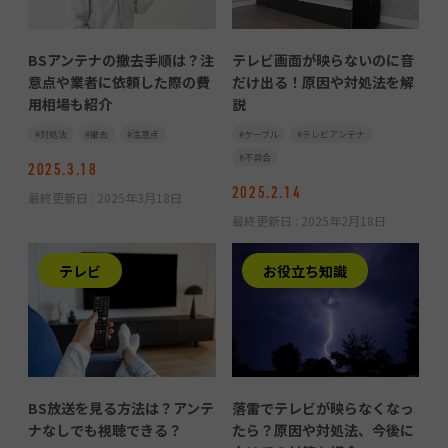
BSアンテナの撤去手順は？注
テレビ画面が映らないのに音
意点や業者に依頼した際の費
だけ出る！原因や対処法を解
用相場も紹介
説
対処法
撤去
注意点
ケーブル
テレビアンテナ
不具合
2025.3.18
2025.2.14
最終更新日 :
2025年3月18日
最終更新日 :
2025年2月18日
テレビ
お役立ち知識
BS放送を見る方法は？アンテ
落雷でテレビが映らなくなっ
ナなしでも視聴できる？
たら？原因や対処法、今後に