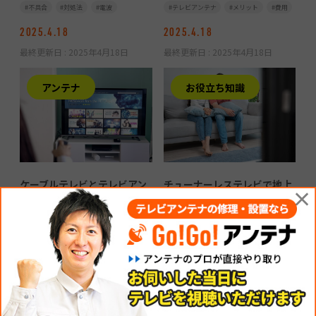
不具合
対処法
電波
テレビアンテナ
メリット
費用
2025.4.18
2025.4.18
最終更新日 :
2025年4月18日
最終更新日 :
2025年4月18日
アンテナ
お役立ち知識
ケーブルテレビとテレビアン
チューナーレステレビで地上
×
テナはどちらがおすすめ？費
波を見る4つの方法｜メリッ
用やメリット・デメリットを
ト・デメリットも解説
紹介
チューナー
テレビアンテナ
ケーブルテレビ
テレビアンテナ
メリット
費用
2025.3.18
2025.3.18
最終更新日 :
2025年3月18日
最終更新日 :
2025年3月18日