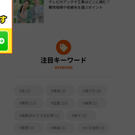
テレビのアンテナ工事はどこに頼む？
費用相場や依頼先を選ぶポイント
注目キーワード
KEYWORD
音 (1)
電波 (2)
選び方 (6)
費用 (19)
設置 (20)
補償 (1)
編集部おすすめ記事 (1)
端子 (2)
種類 (3)
無線 (1)
火災保険 (3)