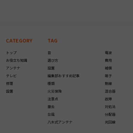
CATEGORY
TAG
トップ
音
電波
お役立ち知識
選び方
費用
アンテナ
設置
補償
テレビ
編集部おすすめ記事
端子
修理
種類
無線
設置
火災保険
混合器
注意点
故障
撤去
対処法
台風
分配器
八木式アンテナ
光回線